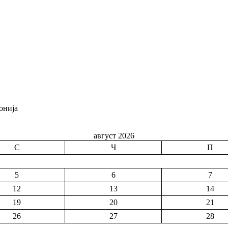
онија
август 2026
С
Ч
П
5
6
7
12
13
14
19
20
21
26
27
28