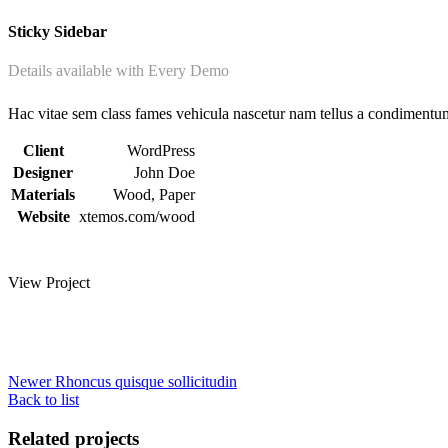
Sticky Sidebar
Details available with Every Demo
Hac vitae sem class fames vehicula nascetur nam tellus a condimentu
Client
WordPress
Designer
John Doe
Materials
Wood, Paper
Website
xtemos.com/wood
View Project
Newer
Rhoncus quisque sollicitudin
Back to list
Related projects