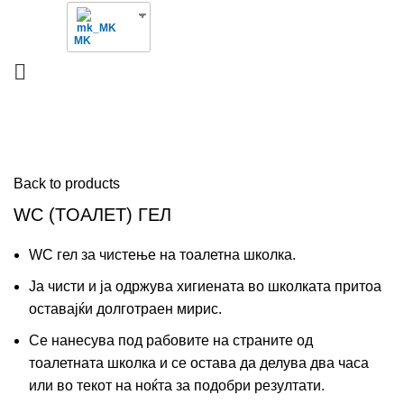
MK
Click to enlarge
Back to products
WC (TOAЛЕТ) ГЕЛ
WC гел за чистење на тоалетна школка.
Ја чисти и ја одржува хигиената во школката притоа
оставаjќи долготраен мирис.
Се нанесува под рабовите на страните од
тоалетната школка и се остава да делува два часа
или во текот на ноќта за подобри резултати.