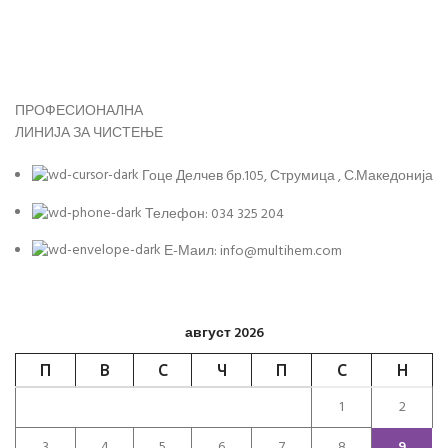
ПРОФЕСИОНАЛНА
ЛИНИЈА ЗА ЧИСТЕЊЕ
Гоце Делчев бр.105, Струмица , С.Македонија
Телефон: 034 325 204
Е-Маил: info@multihem.com
август 2026
П
В
С
Ч
П
С
Н
1
2
3
4
5
6
7
8
9