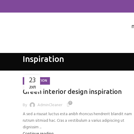
Inspiration
23
INSPIRATION
ЈУЛ
Green interior design inspiration
0
By
AdminCleaner
A sed a risusat luctus esta anibh rhoncus hendrerit blandit nam
rutrum sitmiad hac. Cras a vestibulum a varius adipiscing ut
dignissim ...
Continue reading