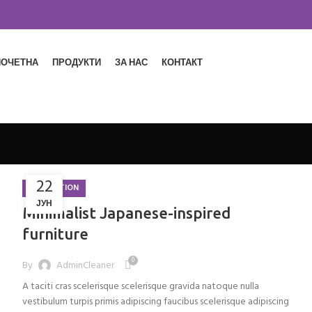
ПОЧЕТНА
ПРОДУКТИ
ЗА НАС
КОНТАКТ
22
INSPIRATION
ЈУН
Minimalist Japanese-inspired
furniture
0
By
AdminCleaner
A taciti cras scelerisque scelerisque gravida natoque nulla
vestibulum turpis primis adipiscing faucibus scelerisque adipiscing