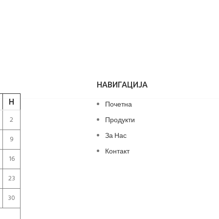
НАВИГАЦИЈА
Н
Почетна
2
Продукти
За Нас
9
Контакт
16
23
30