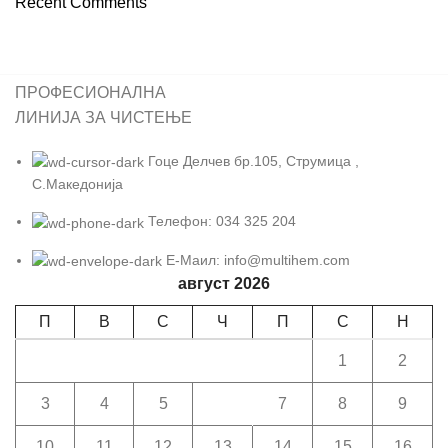
Recent Comments
ПРОФЕСИОНАЛНА
ЛИНИЈА ЗА ЧИСТЕЊЕ
Гоце Делчев бр.105, Струмица ,
С.Македонија
Телефон: 034 325 204
Е-Маил: info@multihem.com
август 2026
П
В
С
Ч
П
С
Н
1
2
3
4
5
6
7
8
9
10
11
12
13
14
15
16