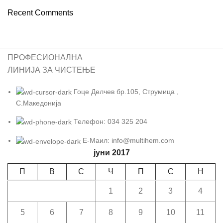
Recent Comments
ПРОФЕСИОНАЛНА
ЛИНИЈА ЗА ЧИСТЕЊЕ
Гоце Делчев бр.105, Струмица ,
С.Македонија
Телефон: 034 325 204
Е-Маил: info@multihem.com
јуни 2017
П
В
С
Ч
П
С
Н
1
2
3
4
5
6
7
8
9
10
11