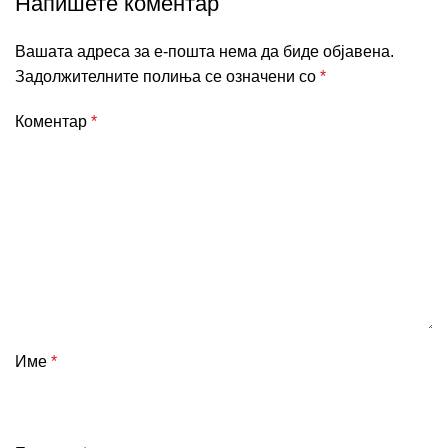
Напишете коментар
Вашата адреса за е-пошта нема да биде објавена.
Задолжителните полиња се означени со
*
Коментар
*
Име
*