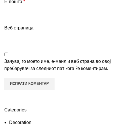
Е-пошта
*
Веб страница
Зачувај го моето име, е-маил и веб страна во овој
пребарувач за следниот пат кога ќе коментирам.
Categories
Decoration