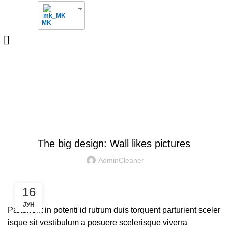
MK
Blog
DESIGN TRENDS
The big design: Wall likes pictures
AdminCleaner
16
ЈУН
Parturient in potenti id rutrum duis torquent parturient sceler
isque sit vestibulum a posuere scelerisque viverra