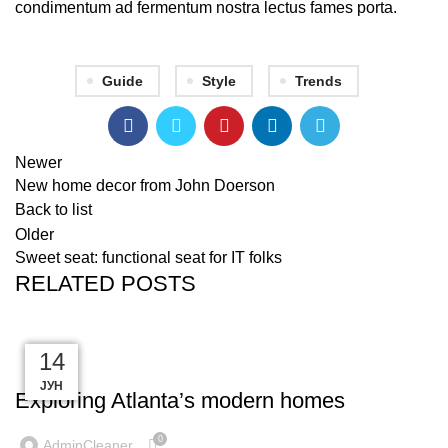
condimentum ad fermentum nostra lectus fames porta.
Guide
Style
Trends
Newer
New home decor from John Doerson
Back to list
Older
Sweet seat: functional seat for IT folks
RELATED POSTS
23
23
23
16
14
DECORATION
ЈУН
ЈУН
ЈУЛ
ЈУЛ
ЈУЛ
Exploring Atlanta’s modern homes
0
AdminCleaner